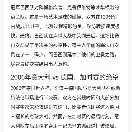
冠军巴西队对阵博格坎普、克鲁伊维特等才华横溢的
荷兰队。这是一场艺术足球的碰撞，双方在120分钟
内战成1比1平。比赛过程精彩纷呈，攻防转换速度极
快。最终，巴西队在点球大战中笑到最后。这场比赛
再次凸显了半决赛的残酷性，荷兰人华丽的踢法再次
倒在了十二码点，而巴西则延续了他们的卫冕之路，
尽管最终决赛结果出人意料。
2006年意大利 vs 德国：加时赛的绝杀
2006年德国世界杯，东道主德国队与意大利队在威斯
特法伦球场进行半决赛。双方在常规时间和大部分加
时赛中都未能攻破对方球门，比赛看似即将进入德国
人擅长的点球大战。然而，在加时赛的最后时刻，意
大利队左后卫格罗索用一记诡异的弧线球打破僵局，