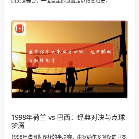
的关键舞台，一位巨星的觉醒足以改变历史。
1998年荷兰 vs 巴西：经典对决与点球
梦魇
1998年法国世界杯的半决赛，由罗纳尔多领衔的卫冕