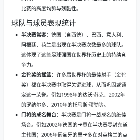
比赛的高度均势与残酷性。
球队与球员表现统计
半决赛常客
：德国（含西德）、巴西、意大利、
阿根廷、荷兰是出现在半决赛次数最多的球队。
这体现了这些足球强国在世界杯历史上的持续竞
争力。
金靴奖的摇篮
：许多届世界杯的最佳射手（金靴
奖）都在半决赛中取得关键进球，从而巩固或锁
定这一荣誉。例如1998年的达沃·苏克、2002年
的罗纳尔多、2010年的托马斯·穆勒等。
门将的成名舞台
：半决赛是门将一战成名的绝佳
场合。例如2002年德国的卡恩在半决赛零封东道
主韩国；2006年葡萄牙的里卡多在对英格兰的点