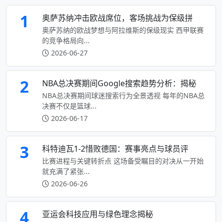
1
奥萨苏纳冲击欧战席位，客场挑战为保级拼
奥萨苏纳的欧战梦想与阿拉维斯的保级现实 西甲联赛
的竞争格局向...
2026-06-27
2
NBA总决赛期间Google搜索趋势分析：揭秘
NBA总决赛期间球迷搜索行为全景透视 每年的NBA总
决赛不仅是篮球...
2026-06-17
3
科特迪瓦1-2惜败德国：赛事亮点与球员评
比赛进程与关键转折点 这场备受瞩目的对决从一开始
就充满了紧张...
2026-06-26
4
亚运会科技应用与绿色理念揭秘