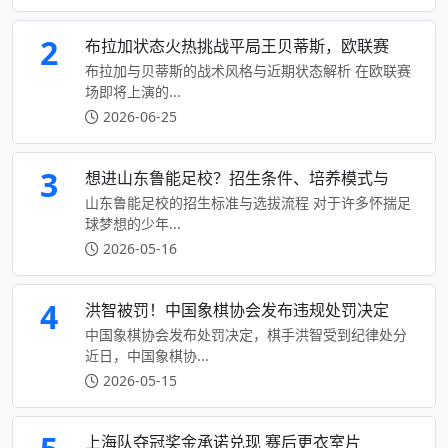
2
布拉加状态火热挑战平局王贝蒂斯，欧联赛
布拉加与贝蒂斯的战术风格与近期状态解析 在欧联赛
场即将上演的...
2026-06-25
3
想进山东鲁能足校？招生条件、培养模式与
山东鲁能足校的招生标准与选拔流程 对于许多怀揣足
球梦想的少年...
2026-05-16
4
洪智被罚！中国象棋协会发布违规处罚决定
中国象棋协会发布处罚决定，棋手洪智受到纪律处分
近日，中国象棋协...
2026-05-15
上海队夺冠奖金承诺兑现 赛后更衣室片