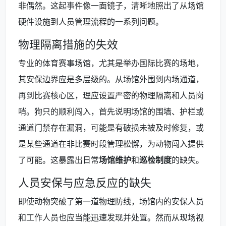
非偶然。这起事件像一面镜子，清晰地照出了从场馆
硬件设施到人员管理流程的一系列问题。
物理隔离措施的失效
专业的体育赛事场馆，尤其是举办国际比赛的场地，
其安保边界应是多层级的。从场馆外围到内场通道，
再到比赛核心区，理应设置严密的物理隔离和人员岗
哨。狗只的顺利闯入，首先说明场馆的围墙、护栏或
通道门禁存在漏洞，可能是有破损未被及时修复，或
是某些通道在非比赛时段管理松懈，为动物闯入提供
了可能。这暴露出日常
场馆维护
和
巡检制度
的缺失。
人员安保与应急反应的缺失
即使动物突破了第一道物理防线，场馆内的安保人员
和工作人员也应当能迅速发现并处置。然而从现场视