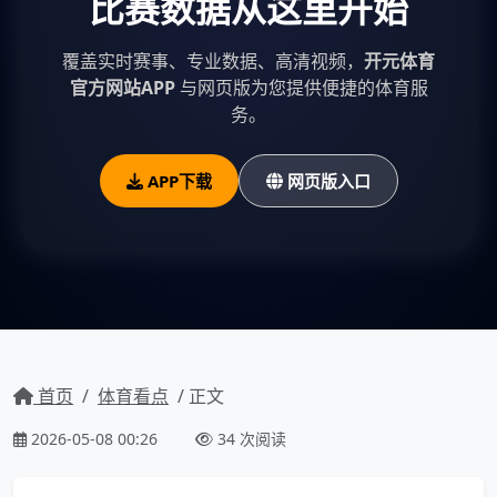
比赛数据从这里开始
覆盖实时赛事、专业数据、高清视频，
开元体育
官方网站APP
与网页版为您提供便捷的体育服
务。
APP下载
网页版入口
首页
/
体育看点
/ 正文
2026-05-08 00:26
34 次阅读