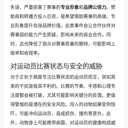
失误，严重损害了赛事的
专业形象
和
品牌公信力
。赞
助商和转播方投入巨资，是希望借助赛事的高端、专
业形象提升自身品牌价值。此类事件会让合作伙伴对
赛事组织能力产生质疑，影响未来的商业合作。同
时，这也降低了观众对赛事质量的期待，可能影响上
座率和收视率。
对运动员比赛状态与安全的威胁
对于正处于高度专注比赛状态的运动员而言，突如其
来的干扰是极其不利的。比赛的节奏、手感和心理专
注度都会被打破，尤其可能影响关键分的处理。更值
得警惕的是潜在的安全风险。闯入的动物如果受到惊
吓，可能冲向运动员，造成抓伤、撞伤等意外。此
外，动物身上可能携带病菌，对运动员的健康构成威