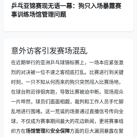
乒乓亚锦赛现无语一幕：狗只入场暴露赛
事训练场馆管理问题
意外访客引发赛场混乱
在近期举行的亚洲乒乓球锦标赛上，一场本应紧张激
烈的对决被一位不速之客彻底打乱。比赛进行到关键
时刻，一只不知从何而来的狗只突然闯入比赛场地，
在球台附近徘徊奔跑，导致比赛被迫中断。现场观众
一片哗然，球员们面面相觑，裁判和工作人员手忙脚
乱地进行围堵。这一荒诞的场景通过直播信号传向全
球，不仅成为赛事期间最大的花边新闻，更将赛事组
织方在
场馆管理
和
安全保障
方面的巨大漏洞暴露在聚