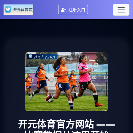
注册入口
开元体育官方网站
——