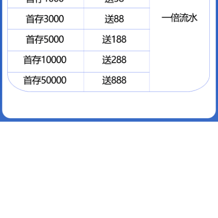
行。
2023年12月20日 · App v5.4.0
世界杯期间数据展示全面提速
升级数据缓存方案，应对多场赛事同时加载时的性能压
力。
对球员动态与进球动画进行了流畅度优化，适配主流网
络环境。
新增“精彩回看”模块，重点赛事集锦支持一键快速回
放。
2023年11月2日 · App v5.3.6
电竞赛事专属页上线，强化交互体验
增设“战队动态”区块，涵盖近期赛程与战力变化。
适配旧机型夜间模式，解决字体样式兼容问题。
整体响应速度提升，页面切换更为顺滑。