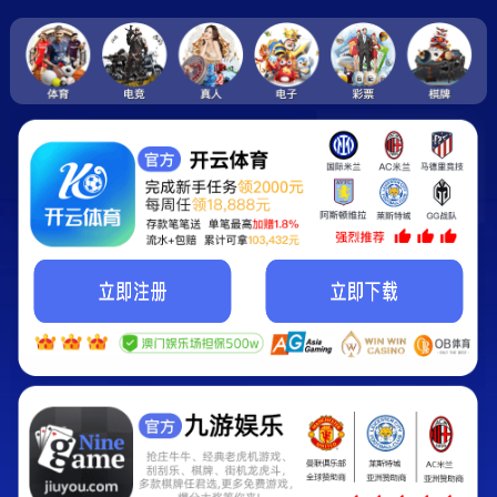
注册入口
立即下载 开元体育官方网站 App
集实时比分、深度分析、社群互动于一体，开元官网入口用
户专属的全场景赛事体验入口。
App Store 下载
Google Play 获取
极速比分
数据洞察
互动社区