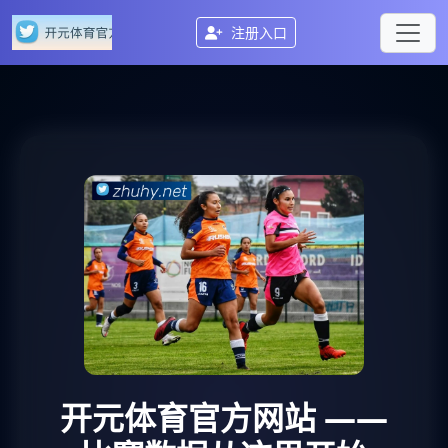
注册入口
开元体育官方网站
——