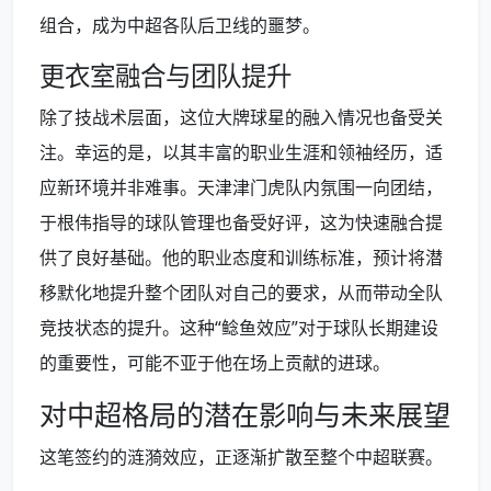
组合，成为中超各队后卫线的噩梦。
更衣室融合与团队提升
除了技战术层面，这位大牌球星的融入情况也备受关
注。幸运的是，以其丰富的职业生涯和领袖经历，适
应新环境并非难事。天津津门虎队内氛围一向团结，
于根伟指导的球队管理也备受好评，这为快速融合提
供了良好基础。他的职业态度和训练标准，预计将潜
移默化地提升整个团队对自己的要求，从而带动全队
竞技状态的提升。这种“鲶鱼效应”对于球队长期建设
的重要性，可能不亚于他在场上贡献的进球。
对中超格局的潜在影响与未来展望
这笔签约的涟漪效应，正逐渐扩散至整个中超联赛。