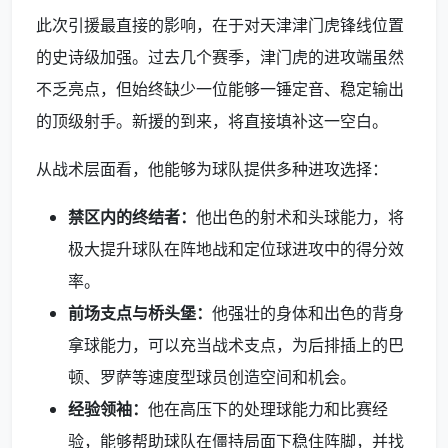
此次引援最直接的影响，在于对天津津门虎锋线位置
的史诗级加强。过去几个赛季，津门虎的进攻端虽然
不乏亮点，但始终缺少一位能够一锤定音、稳定输出
的顶级射手。新援的到来，将直接填补这一空白。
从战术层面看，他能够为球队提供多种进攻选择：
禁区内的终结者：
他出色的射术和头球能力，将
极大提升球队在阵地战和定位球进攻中的得分效
率。
前场支点与桥头堡：
他强壮的身体和出色的背身
拿球能力，可以充当战术支点，为后排插上的巴
顿、罗萨等速度型球员创造空间和机会。
经验领袖：
他在高压下的处理球能力和比赛经
验，能够帮助球队在僵持局面下稳住阵脚，并找