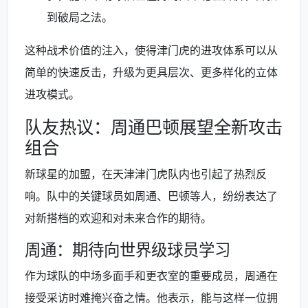
到破局之法。
这种战术价值的注入，使得津门虎的进攻体系可以从
简单的快速反击，升级为更具层次、更多样化的立体
进攻模式。
队友热议：周通巴顿展望全新攻击
组合
新球星的加盟，在天津津门虎队内也引起了热烈反
响。队中的关键球员如周通、巴顿等人，纷纷表达了
对新搭档的欢迎和对未来合作的期待。
周通：期待向世界级球员学习
作为球队的中场多面手和更衣室的重要成员，周通在
接受采访时难掩兴奋之情。他表示，能与这样一位拥