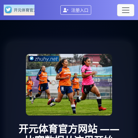
注册入口
开元体育官方网站
——