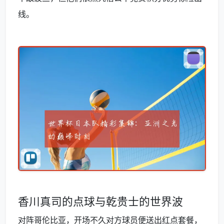
线。
香川真司的点球与乾贵士的世界波
对阵哥伦比亚，开场不久对方球员便送出红点套餐，