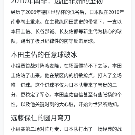
2010年南非：远征非洲的坚韧
经历了2006年德国世界杯的低谷后，日本队在2010年
南非卷土重来。在主教练冈田武史的带领下，一支以
本田圭佑、长谷部诚、长友佑都等新生代为核心的球
队，踢出了极具纪律性的防守反击足球。
本田圭佑的任意球破冰
小组赛首战对阵喀麦隆，在场面僵持不下之际，本田
圭佑站了出来。他在禁区内的机敏抢点，打入了全场
唯一进球。这个进球不仅为日本队带来了宝贵的三
分，更稳定了军心。本田圭佑自信甚至有些张扬的个
性，以及他关键时刻的大心脏，开始为世界所熟知。
远藤保仁的圆月弯刀
小组赛第二场对阵丹麦，日本队打出了一场经典的战