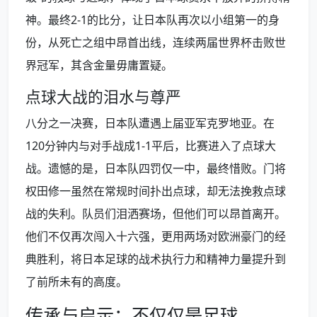
神。最终2-1的比分，让日本队再次以小组第一的身
份，从死亡之组中昂首出线，连续两届世界杯击败世
界冠军，其含金量毋庸置疑。
点球大战的泪水与尊严
八分之一决赛，日本队遭遇上届亚军克罗地亚。在
120分钟内与对手战成1-1平后，比赛进入了点球大
战。遗憾的是，日本队四罚仅一中，最终惜败。门将
权田修一虽然在常规时间扑出点球，却无法挽救点球
战的失利。队员们泪洒赛场，但他们可以昂首离开。
他们不仅再次闯入十六强，更用两场对欧洲豪门的经
典胜利，将日本足球的战术执行力和精神力量提升到
了前所未有的高度。
传承与启示：不仅仅是足球