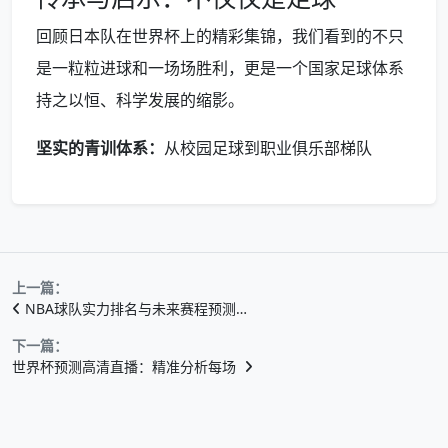
回顾日本队在世界杯上的精彩集锦，我们看到的不只
是一粒粒进球和一场场胜利，更是一个国家足球体系
持之以恒、科学发展的缩影。
坚实的青训体系：
从校园足球到职业俱乐部梯队
上一篇：
NBA球队实力排名与未来赛程预测…
下一篇：
世界杯预测高清直播：精准分析每场