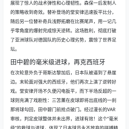
展现了惊人的战术弹性和心理韧性。森保一后发制人
的策略收到奇效。替补登场的堂安律迅速扳平比分，
随后另一位替补奇兵浅野拓磨在比赛尾声，用一记几
乎零角度的爆射完成惊天逆转。这场胜利，彻底打破
了亚洲球队对德国队的历史心理劣势，震惊了世界足
坛。
田中碧的毫米级进球，再克西班牙
在次轮意外负于哥斯达黎加后，日本队被逼到了悬崖
边。末轮面对强大的西班牙，他们再次上演了逆转好
戏。堂安律开场不久便闪电扳平，而下半场反超的一
球则充满了戏剧性：三笘薰在皮球即将出底线的一刹
那将球勾回，田中碧门前抢点破门。经过漫长的VAR
审核，判定皮球整体并未出界，进球有效！这个“毫米
级”的救球与进球，体现了日本球员永不放弃的拼搏精