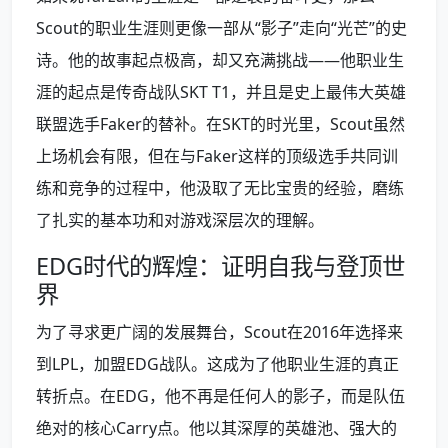
Scout的职业生涯则更像一部从“影子”走向“光芒”的史
诗。他的故事起点极高，却又充满挑战——他职业生
涯的起点是传奇战队SKT T1，并且是史上最伟大英雄
联盟选手Faker的替补。在SKT的时光里，Scout虽然
上场机会有限，但在与Faker这样的顶级选手共同训
练和竞争的过程中，他汲取了无比宝贵的经验，磨练
了扎实的基本功和对游戏深层次的理解。
EDG时代的辉煌：证明自我与登顶世
界
为了寻求更广阔的发展舞台，Scout在2016年选择来
到LPL，加盟EDG战队。这成为了他职业生涯的真正
转折点。在EDG，他不再是任何人的影子，而是队伍
绝对的核心Carry点。他以其深厚的英雄池、强大的