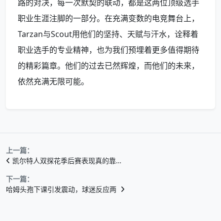
路的对决，每一次默契的联动，都是这两位顶级选手
职业生涯注脚的一部分。在充满变数的电竞舞台上，
Tarzan与Scout用他们的坚持、天赋与汗水，诠释着
职业选手的专业精神，也为我们预埋着更多值得期待
的精彩篇章。他们的过去已然辉煌，而他们的未来，
依然充满无限可能。
上一篇：
凯尔特人双探花季后赛表现真的靠…
下一篇：
哈姆头孢下课引发震动，球迷反应两