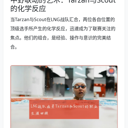
的化学反应
当Tarzan与Scout在LNG战队汇合，两位各自位置的
顶级选手所产生的化学反应，迅速成为了联赛关注的
焦点。他们的组合，是经验、操作与意识的完美结
合。