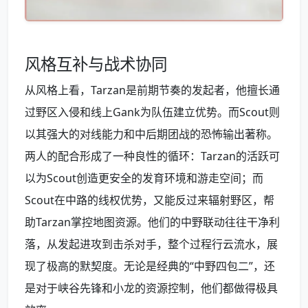
风格互补与战术协同
从风格上看，Tarzan是前期节奏的发起者，他擅长通
过野区入侵和线上Gank为队伍建立优势。而Scout则
以其强大的对线能力和中后期团战的恐怖输出著称。
两人的配合形成了一种良性的循环：Tarzan的活跃可
以为Scout创造更安全的发育环境和游走空间；而
Scout在中路的线权优势，又能反过来辐射野区，帮
助Tarzan掌控地图资源。他们的中野联动往往干净利
落，从发起进攻到击杀对手，整个过程行云流水，展
现了极高的默契度。无论是经典的“中野四包二”，还
是对于峡谷先锋和小龙的资源控制，他们都做得极具