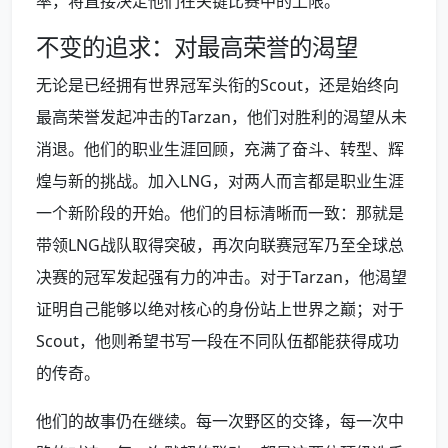
率，将直接决定他们在关键比赛中的上限。
不变的追求：对最高荣誉的渴望
无论是已经拥有世界冠军头衔的Scout，还是始终向
最高荣誉发起冲击的Tarzan，他们对胜利的渴望从未
消退。他们的职业生涯回顾，充满了奋斗、转型、辉
煌与新的挑战。加入LNG，对两人而言都是职业生涯
一个新阶段的开始。他们的目标清晰而一致：那就是
带领LNG战队取得突破，再次向联赛冠军乃至全球总
决赛的冠军发起强有力的冲击。对于Tarzan，他渴望
证明自己能够以绝对核心的身份站上世界之巅；对于
Scout，他则希望书写一段在不同队伍都能获得成功
的传奇。
他们的故事仍在继续。每一次野区的交锋，每一次中