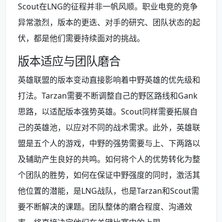
Scout在LNG的征程并非一帆风顺。职业电竞的竞争
异常激烈，版本的更迭、对手的研究、团队状态的起
伏，都是他们需要持续面对的挑战。
版本适应与团队磨合
英雄联盟的版本变动直接影响着中野英雄的优先级和
打法。Tarzan需要不断调整自己的野区路线和Gank
思路，以适配版本强势英雄。Scout同样需要拓展自
己的英雄池，以应对不同的战术需求。此外，英雄联
盟是五个人的游戏，中野的强势需要与上、下两路以
及辅助产生良好的共鸣。如何将个人的优势转化为整
个团队的胜势，如何在保证中野强度的同时，激活其
他位置的潜能，是LNG战队，也是Tarzan和Scout需
要不断解决的课题。团队整体的磨合程度、沟通效