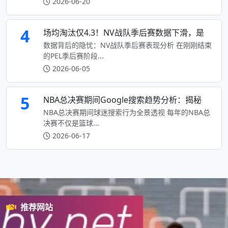
2026-06-20
4
场均淘汰仅4.3！NV战队季后赛数据下滑，是
数据背后的隐忧：NV战队季后赛表现分析 在刚刚结束
的PEL季后赛阶段...
2026-06-05
5
NBA总决赛期间Google搜索趋势分析：揭秘
NBA总决赛期间球迷搜索行为全景透视 每年的NBA总
决赛不仅是篮球...
2026-06-17
推荐网站