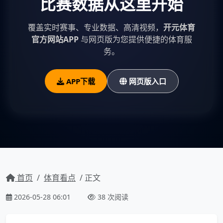
比赛数据从这里开始
覆盖实时赛事、专业数据、高清视频，
开元体育
官方网站APP
与网页版为您提供便捷的体育服
务。
APP下载
网页版入口
首页
/
体育看点
/ 正文
2026-05-28 06:01
38 次阅读