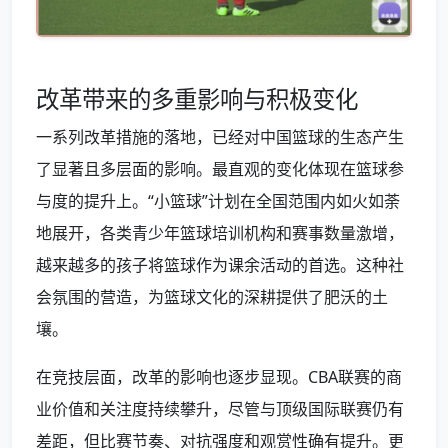
改革带来的多重影响与积极变化
一系列改革措施的落地，已经对中国篮球的生态产生
了显著且多层面的影响。最直观的变化体现在篮球参
与度的提升上。“小篮球”计划在全国范围内如火如荼
地展开，各类青少年篮球培训机构和赛事数量激增，
越来越多的孩子将篮球作为课余活动的首选。这种社
会氛围的营造，为篮球文化的深耕提供了肥沃的土
壤。
在竞技层面，改革的影响也逐步显现。CBA联赛的商
业价值和关注度持续攀升，尽管与顶级国际联赛仍有
差距，但比赛节奏、对抗强度和观赏性确有提升。更