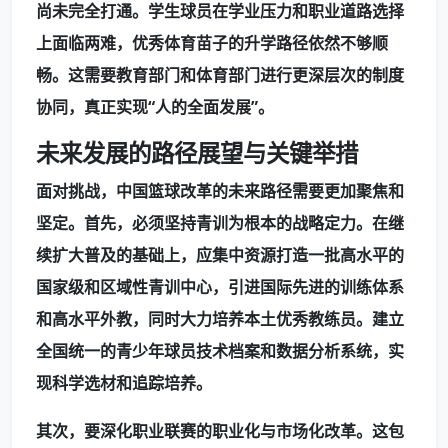
尚未完全打通。学生球员在学业压力和职业道路选择
上面临两难，优秀体育苗子的升学路径依然不够顺
畅。这需要教育部门和体育部门进行更深层次的制度
协同，真正实现“人的全面发展”。
未来发展的路径展望与关键举措
面对挑战，中国篮球改革的未来路径需要更加聚焦和
坚定。首先，必须坚持
青训为根本
的战略定力。在继
续扩大普及的基础上，应集中资源打造一批高水平的
国家级和区域性青训中心，引进国际先进的训练体系
和高水平外教，同时大力培养本土优秀教练员。建立
全国统一的青少年球员技术档案和数据分析系统，实
现科学选材和追踪培养。
其次，要深化
职业联赛的职业化与市场化改革
。这包