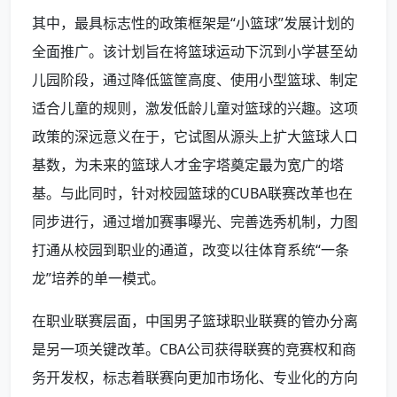
其中，最具标志性的政策框架是“小篮球”发展计划的
全面推广。该计划旨在将篮球运动下沉到小学甚至幼
儿园阶段，通过降低篮筐高度、使用小型篮球、制定
适合儿童的规则，激发低龄儿童对篮球的兴趣。这项
政策的深远意义在于，它试图从源头上扩大篮球人口
基数，为未来的篮球人才金字塔奠定最为宽广的塔
基。与此同时，针对校园篮球的CUBA联赛改革也在
同步进行，通过增加赛事曝光、完善选秀机制，力图
打通从校园到职业的通道，改变以往体育系统“一条
龙”培养的单一模式。
在职业联赛层面，中国男子篮球职业联赛的管办分离
是另一项关键改革。CBA公司获得联赛的竞赛权和商
务开发权，标志着联赛向更加市场化、专业化的方向