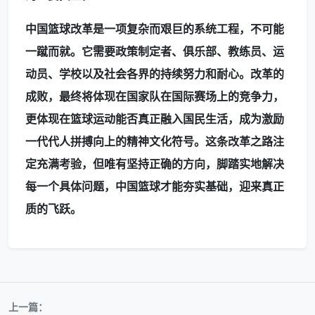
中国篮球改革是一项复杂而艰巨的系统工程，不可能
一蹴而就。它需要政策制定者、俱乐部、教练员、运
动员、学校以及社会各界的持续努力和耐心。改革的
成败，最终将体现在国家队在国际赛场上的竞争力，
更体现在篮球运动能否真正融入国民生活，成为激励
一代代人拼搏向上的精神文化符号。这条改革之路注
定充满考验，但唯有坚持正确的方向，脚踏实地解决
每一个具体问题，中国篮球才能夯实基础，迎来真正
质的飞跃。
上一篇：