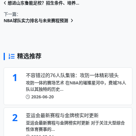
想进山东鲁能足校？招生条件、培养…
下一篇：
NBA球队实力排名与未来赛程预测
精选推荐
1
不容错过的76人队集锦：攻防一体精彩镜头
攻防一体的赛场艺术 在NBA的璀璨星河中，费城76人
队以其独特的历史...
2026-06-20
2
亚运会最新赛程与金牌榜实时更新
亚运会最新赛程与金牌榜实时更新 对于关注大型综合
性体育赛事的...