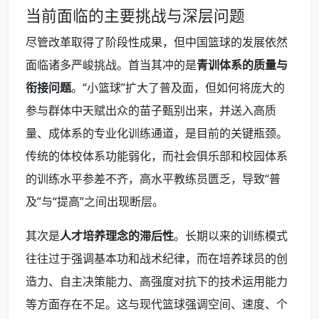
当前面临的主要挑战与深层问题
尽管改革取得了阶段性成果，但中国篮球的发展依然
面临诸多严峻挑战。首当其冲的是
青训体系的质量与
衔接问题
。“小篮球”扩大了普及面，但如何将庞大的
参与群体中天赋出众的苗子甄别出来，并送入高质
量、成体系的专业化训练通道，是目前的关键瓶颈。
传统的体校体系功能弱化，而社会俱乐部和校园体系
的训练水平参差不齐，高水平教练员匮乏，导致“普
及”与“提高”之间出现断层。
其次是
人才培养理念的滞后性
。长期以来的训练模式
往往过于强调基本功和战术纪律，而在培养球员的创
造力、自主决策能力、高强度对抗下的技术运用能力
等方面存在不足。这与现代篮球强调空间、速度、个