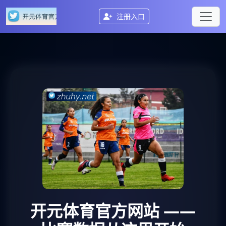
注册入口
开元体育官方网站
——